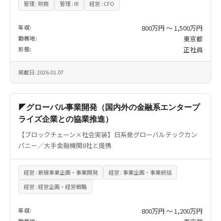
管理 : 財務
管理 : IR
経営 : CFO
年収:
800万円 〜 1,500万円
勤務地:
東京都
形態:
正社員
掲載日: 2026.01.07
◤グローバル事業開発（国内外の金融系エンタープ
ライズ企業との協業推進）
【ブロックチェーン×社会実装】日系発グローバルテックカン
パニー／大手金融機関8社と提携
経営 : 新規事業企画・事業開発
経営 : 事業企画・事業統括
経営 : 経営企画・経営戦略
年収:
800万円 〜 1,200万円