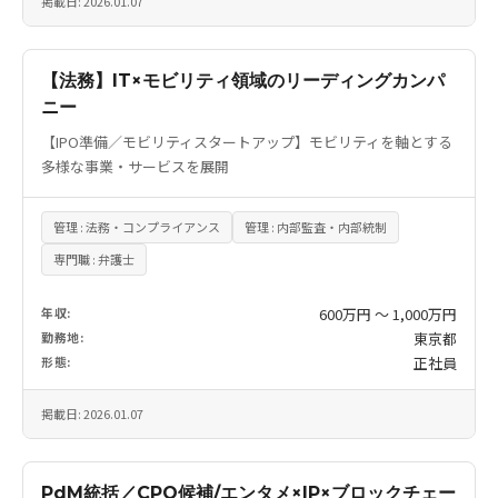
掲載日: 2026.01.07
【法務】IT×モビリティ領域のリーディングカンパ
ニー
【IPO準備／モビリティスタートアップ】モビリティを軸とする
多様な事業・サービスを展開
管理 : 法務・コンプライアンス
管理 : 内部監査・内部統制
専門職 : 弁護士
年収:
600万円 〜 1,000万円
勤務地:
東京都
形態:
正社員
掲載日: 2026.01.07
PdM統括／CPO候補/エンタメ×IP×ブロックチェー