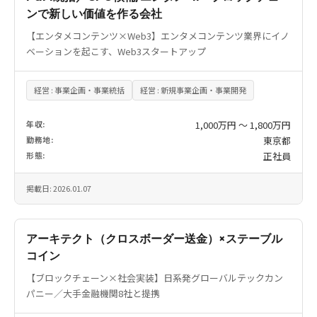
ンで新しい価値を作る会社
【エンタメコンテンツ×Web3】エンタメコンテンツ業界にイノ
ベーションを起こす、Web3スタートアップ
経営 : 事業企画・事業統括
経営 : 新規事業企画・事業開発
年収:
1,000万円 〜 1,800万円
勤務地:
東京都
形態:
正社員
掲載日: 2026.01.07
アーキテクト（クロスボーダー送金）×ステーブル
コイン
【ブロックチェーン×社会実装】日系発グローバルテックカン
パニー／大手金融機関8社と提携