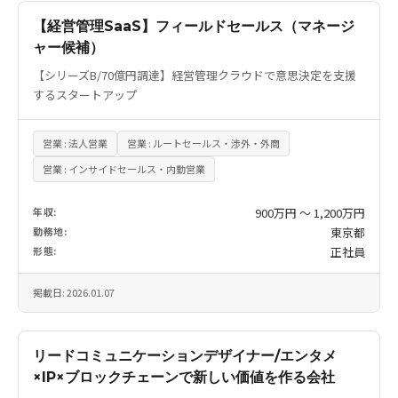
【経営管理SaaS】フィールドセールス（マネージ
ャー候補）
【シリーズB/70億円調達】経営管理クラウドで意思決定を支援
するスタートアップ
営業 : 法人営業
営業 : ルートセールス・渉外・外商
営業 : インサイドセールス・内勤営業
年収:
900万円 〜 1,200万円
勤務地:
東京都
形態:
正社員
掲載日: 2026.01.07
リードコミュニケーションデザイナー/エンタメ
×IP×ブロックチェーンで新しい価値を作る会社