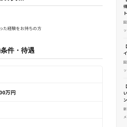
得
国
わった経験をお持ちの方
ッ
働条件・待遇
国
ッ
800万円
新
メ