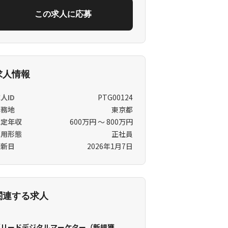
この求人に応募
求人情報
人ID
PTG00124
勤務地
東京都
想定年収
600万円 〜 800万円
雇用形態
正社員
更新日
2026年1月7日
関連する求人
【リードデジタルマーケター（新規獲