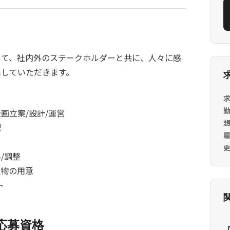
。
して、社内外のステークホルダーと共に、人々に感
出していただきます。
求
画立案/設計/運営
理
/調整
促物の用意
ト
応募資格