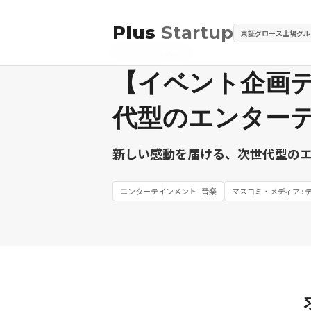
Plus
Startup
東証グロース上場グル
求人ID: PTG00124
【イベント企画
代型のエンター
新しい感動を届ける、次世代型の
エンターテインメント : 音楽
マスコミ・メディア :