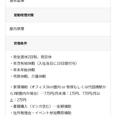
通常面接
受動喫煙対策
屋内禁煙
労働条件
・完全週休2日制、祝日休
・年次有給休暇（入社当日に10日間付与）
・年末年始休暇
・弔辞休暇、介護休暇
・家賃補助（オフィス3km圏内 or 笹塚もしくは代田橋駅か
ら3駅圏内の場合）…7万円/月未満：1万円、7万円/月以
上：2万円
・書籍購入（マンガ含む）…全額補助
・社外勉強会・イベント参加費用補助