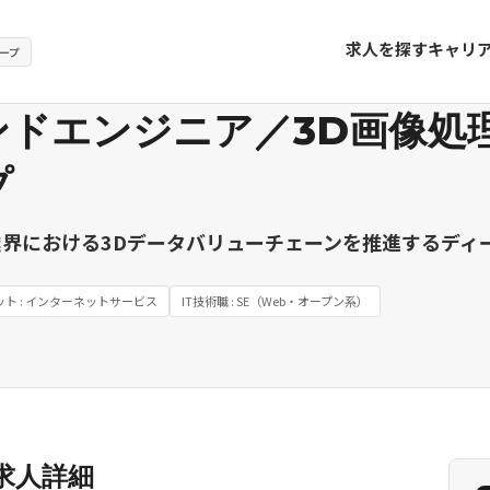
求人を探す
キャリ
ープ
ンドエンジニア／3D画像処
プ
界における3Dデータバリューチェーンを推進するディ
ット : インターネットサービス
IT技術職 : SE（Web・オープン系）
求人詳細