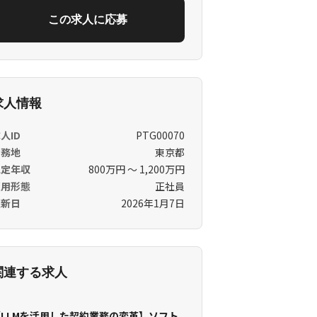
この求人に応募
求人情報
人ID
PTG00070
勤務地
東京都
想定年収
800万円 〜 1,200万円
雇用形態
正社員
更新日
2026年1月7日
関連する求人
【LLMを活用した契約業務の変革】ソフト