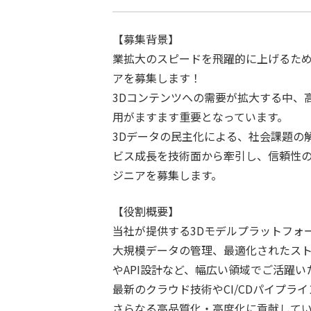
【募集背景】
業拡大のスピードを飛躍的に上げるた
アを募集します！
3Dコンテンツへの需要が拡大する中、
用がますます重要となっています。
3Dデータの民主化による、社会課題の
ビス成長を技術面から牽引し、信頼性
ジニアを募集します。
【役割概要】
当社が提供する3Dモデルプラットフォ
大規模データの管理、最適化されたス
やAPI設計など、幅広い領域でご活躍い
最新のクラウド技術やCI/CDパイプラ
さらなる高品質化・高度化に貢献して