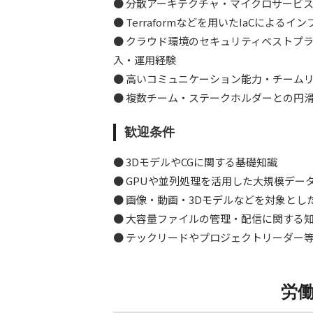
● 分散アーキテクチャ・マイクロサービ
● Terraformなどを用いたIaCによるイ
● クラウド環境のセキュリティベストプ
入・運用経験
● 高いコミュニケーション能力・チーム
● 複数チーム・ステークホルダーとの円
歓迎条件
● 3DモデルやCGに関する基礎知識
● GPUや並列処理を活用した大規模デー
● 画像・動画・3Dモデルなどを対象と
● 大容量ファイルの管理・配信に関する
● テックリードやプロジェクトリーダー
労