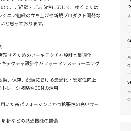
すので、ご経験・ご志向性に応じて、ゆくゆくは
エンジニア組織の立ち上げや新規プロダクト開発な
す
いと思っております。
日
S
発
を実現するためのアーキテクチャ設計と最適化
東
ーキテクチャ設計やパフォーマンスチューニング
の
、変換、保存、配信における最適化・安定性向上
S
ストレージ戦略やCDNの活用
東
の
、gRPC 等を用いた高パフォーマンスかつ拡張性の高いサー
・解析などの共通機能の整備