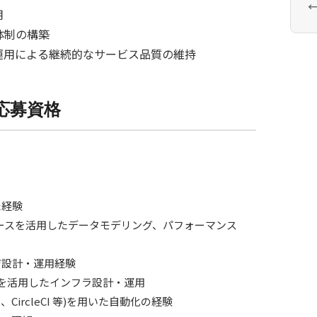
←
用
体制の構築
運用による継続的なサービス品質の維持
応募資格
た経験
ベースを活用したデータモデリング、パフォーマンス
ジ設計・運用経験
ドも可)を活用したインフラ設計・運用
kins、CircleCI 等)を用いた自動化の経験