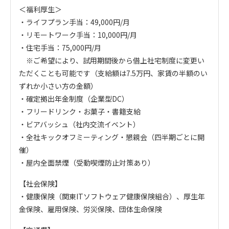
＜福利厚生＞
・ライフプラン手当：49,000円/月
・リモートワーク手当：10,000円/月
・住宅手当：75,000円/月
※ご希望により、試用期間後から借上社宅制度に変更い
ただくことも可能です（支給額は7.5万円、家賃の半額のい
ずれか小さい方の金額）
・確定拠出年金制度（企業型DC）
・フリードリンク・お菓子・書籍支給
・ビアバッシュ（社内交流イベント）
・全社キックオフミーティング・懇親会（四半期ごとに開
催）
・屋内全面禁煙（受動喫煙防止対策あり）
【社会保険】
・健康保険（関東ITソフトウェア健康保険組合）、厚生年
金保険、雇用保険、労災保険、団体生命保険