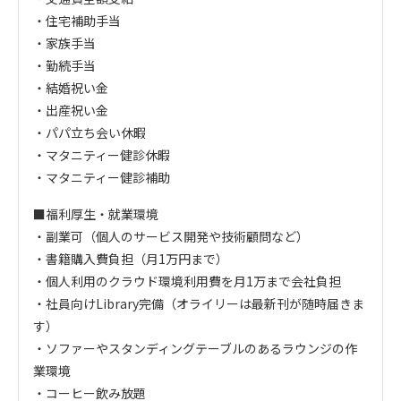
・住宅補助手当
・家族手当
・勤続手当
・結婚祝い金
・出産祝い金
・パパ立ち会い休暇
・マタニティー健診休暇
・マタニティー健診補助
■福利厚生・就業環境
・副業可（個人のサービス開発や技術顧問など）
・書籍購入費負担（月1万円まで）
・個人利用のクラウド環境利用費を月1万まで会社負担
・社員向けLibrary完備（オライリーは最新刊が随時届きま
す）
・ソファーやスタンディングテーブルのあるラウンジの作
業環境
・コーヒー飲み放題